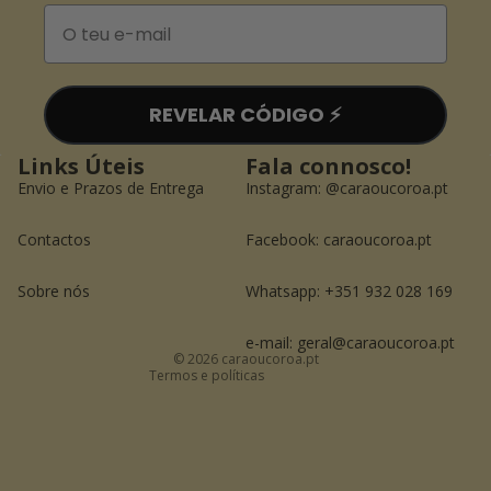
Email
REVELAR CÓDIGO ⚡️
Links Úteis
Fala connosco!
Envio e Prazos de Entrega
Instagram:
@caraoucoroa.pt
Contactos
Facebook:
caraoucoroa.pt
Política de reembolso
Política de privacidade
Sobre nós
Whatsapp: +351 932 028 169
Termos do serviço
Informações de contacto
e-mail: geral@caraoucoroa.pt
© 2026
caraoucoroa.pt
Termos e políticas