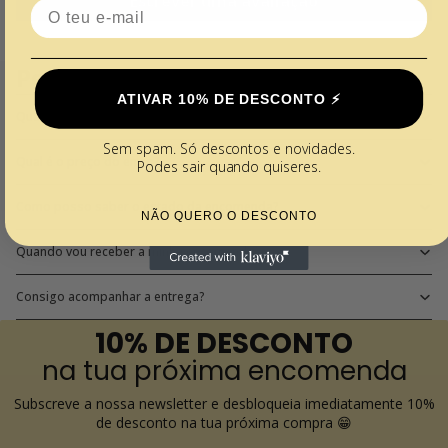
Escrever uma avaliação
Email
Perguntas Frequentes
ATIVAR 10% DE DESCONTO ⚡️
Quais os métodos de pagamento disponíveis?
Sem spam. Só descontos e novidades.
Qual é o preço do envio?
Podes sair quando quiseres.
Como posso saber o estado da encomenda?
NÃO QUERO O DESCONTO
Quando vou receber a minha encomenda?
Consigo acompanhar a entrega?
10% DE DESCONTO
na tua próxima encomenda
Subscreve a nossa newsletter e desbloqueia imediatamente 10%
de desconto na tua próxima compra 😁