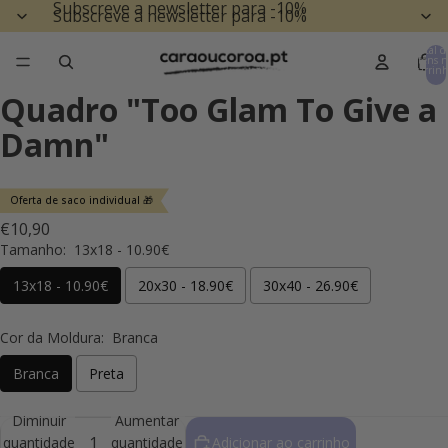
Subscreve a newsletter para -10%
Subscreve a newsletter para -10%
Total d
itens n
carrinh
0
Quadro "Too Glam To Give a
Damn"
Oferta de saco individual 🎁
€10,90
Tamanho:
13x18 - 10.90€
13x18 - 10.90€
20x30 - 18.90€
30x40 - 26.90€
Cor da Moldura:
Branca
Branca
Preta
Diminuir
Aumentar
quantidade
quantidade
Adicionar ao carrinho