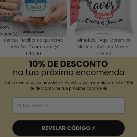
ter-
Melhores
te
Avós
como
do
Pai..."
Mundo"
com
Nome(s)
Caneca "Melhor do que ter-te
Almofada "Aqui Moram os
como Pai..." com Nome(s)
Melhores Avós do Mundo"
€10,90
€18,90
10% DE DESCONTO
na tua próxima encomenda
Subscreve a nossa newsletter e desbloqueia imediatamente 10%
de desconto na tua próxima compra 😁
Email
REVELAR CÓDIGO ⚡️