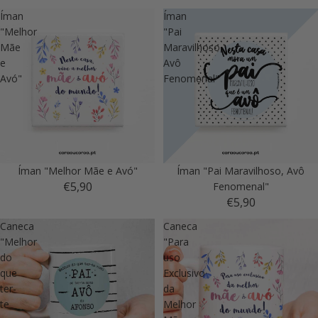
Íman
Íman
"Melhor
"Pai
Mãe
Maravilhoso,
e
Avô
Avó"
Fenomenal"
Íman "Melhor Mãe e Avó"
Íman "Pai Maravilhoso, Avô
€5,90
Fenomenal"
€5,90
Caneca
Caneca
"Melhor
"Para
do
uso
que
Exclusivo
ter-
da
te
Melhor