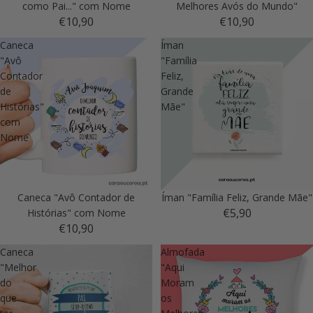
como Pai..." com Nome
Melhores Avós do Mundo"
€10,90
€10,90
Caneca
Íman
"Avô
"Família
Contador
Feliz,
de
Grande
Histórias"
Mãe"
com
Nome
Caneca "Avô Contador de
Íman "Família Feliz, Grande Mãe"
€5,90
Histórias" com Nome
€10,90
Caneca
Almofada
"Melhor
"Aqui
do
Moram
que
os