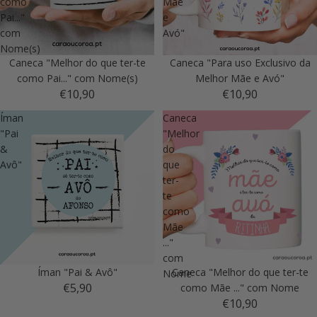
como
Mãe
Pai..."
e
com
Avó"
Nome(s)
Caneca "Melhor do que ter-te
Caneca "Para uso Exclusivo da
como Pai..." com Nome(s)
Melhor Mãe e Avó"
€10,90
€10,90
Íman
Caneca
"Pai
"Melhor
&
do
Avô"
que
ter-
te
como
Mãe
..."
com
Íman "Pai & Avô"
Caneca "Melhor do que ter-te
Nome
€5,90
como Mãe ..." com Nome
€10,90