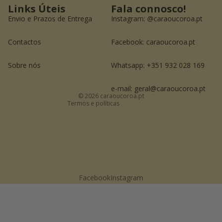
Links Úteis
Fala connosco!
Envio e Prazos de Entrega
Instagram:
@caraoucoroa.pt
Contactos
Facebook:
caraoucoroa.pt
Política de reembolso
Política de privacidade
Sobre nós
Whatsapp: +351 932 028 169
Termos do serviço
Informações de contacto
e-mail: geral@caraoucoroa.pt
© 2026
caraoucoroa.pt
Termos e políticas
Facebook
Instagram