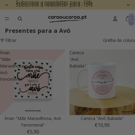
Subscreve a newsletter para -10%
Subscreve a newsletter para -10%
Total d
itens n
carrinh
0
Presentes para a Avó
Filtrar
Grelha de colun
Íman
Caneca
"Mãe
"Avó
Maravilhosa,
Babada"
Avó
Fenomenal"
Íman "Mãe Maravilhosa, Avó
Caneca "Avó Babada"
€10,90
Fenomenal"
€5,90