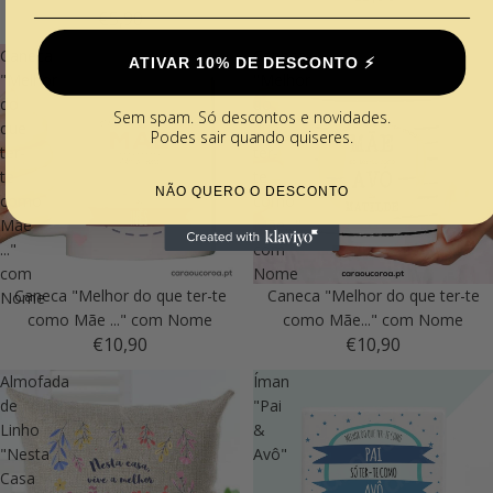
€5,90
Caneca
Caneca
ATIVAR 10% DE DESCONTO ⚡️
"Melhor
"Melhor
do
do
Sem spam. Só descontos e novidades.
que
que
Podes sair quando quiseres.
ter-
ter-
te
te
NÃO QUERO O DESCONTO
como
como
Mãe
Mãe..."
..."
com
com
Nome
Caneca "Melhor do que ter-te
Caneca "Melhor do que ter-te
Nome
como Mãe ..." com Nome
como Mãe..." com Nome
€10,90
€10,90
Almofada
Íman
de
"Pai
Linho
&
"Nesta
Avô"
Casa