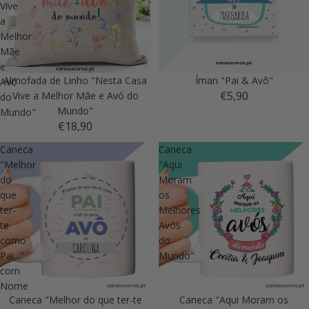
Vive
a
Melhor
Mãe
e
Almofada de Linho "Nesta Casa
Íman "Pai & Avô"
Avó
€5,90
Vive a Melhor Mãe e Avó do
do
Mundo"
Mundo"
€18,90
Caneca
Caneca
"Melhor
"Aqui
do
Moram
que
os
ter-
Melhores
te
Avós
como
do
Pai..."
Mundo"
com
Nome
Caneca "Melhor do que ter-te
Caneca "Aqui Moram os