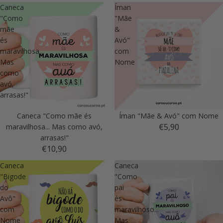
Caneca
Íman
"Como
"Mãe
mãe
&
és
Avó"
maravilhosa...
com
Mas
Nome
como
avó,
arrasas!"
Caneca "Como mãe és
Íman "Mãe & Avó" com Nome
€5,90
maravilhosa... Mas como avó,
arrasas!"
€10,90
Caneca
Caneca
"Bigode
"Como
do
pai
Avô"
és
com
maravilhoso...
Nome
Mas