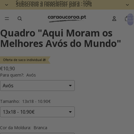
Subscreve a newsletter para -10%
Subscreve a newsletter para -10%
Total d
itens n
carrinh
0
Quadro "Aqui Moram os
Melhores Avós do Mundo"
Oferta de saco individual 🎁
€10,90
Para quem?:
Avós
Tamanho:
13x18 - 10.90€
Cor da Moldura:
Branca