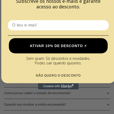
Subscreve os nossos e-mails e garante
acesso ao desconto.
Avaliações de Clientes
Email
Seja o primeiro a escrever uma avaliação
Escrever uma avaliação
ATIVAR 10% DE DESCONTO ⚡️
Sem spam. Só descontos e novidades.
Perguntas Frequentes
Podes sair quando quiseres.
Quais os métodos de pagamento disponíveis?
NÃO QUERO O DESCONTO
Qual é o preço do envio?
Como posso saber o estado da encomenda?
Quando vou receber a minha encomenda?