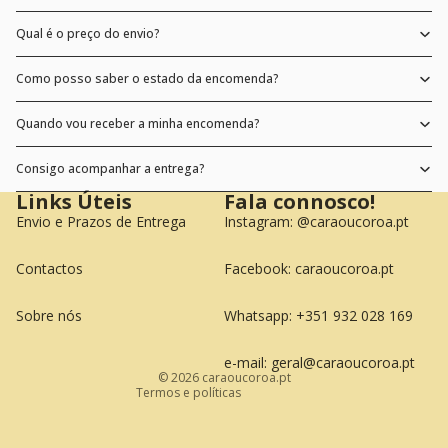
Qual é o preço do envio?
Como posso saber o estado da encomenda?
Quando vou receber a minha encomenda?
Consigo acompanhar a entrega?
Links Úteis
Fala connosco!
Envio e Prazos de Entrega
Instagram:
@caraoucoroa.pt
Contactos
Facebook:
caraoucoroa.pt
Política de reembolso
Política de privacidade
Sobre nós
Whatsapp: +351 932 028 169
Termos do serviço
Informações de contacto
e-mail: geral@caraoucoroa.pt
© 2026
caraoucoroa.pt
Termos e políticas