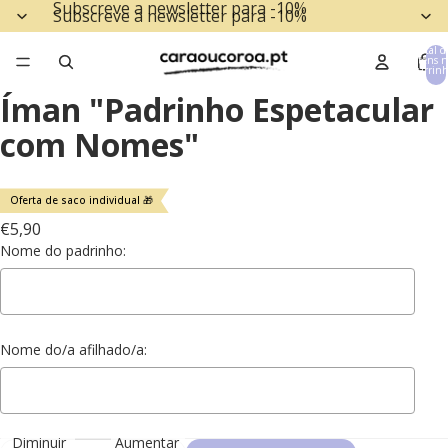
Subscreve a newsletter para -10%
Subscreve a newsletter para -10%
Total d
itens n
carrinh
0
Íman "Padrinho Espetacular
com Nomes"
Oferta de saco individual 🎁
€5,90
Nome do padrinho:
Nome do/a afilhado/a:
Diminuir
Aumentar