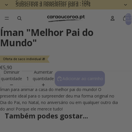
Subscreve a newsletter para -10%
Subscreve a newsletter para -10%
Total d
itens n
carrinh
0
Íman "Melhor Pai do
Mundo"
Oferta de saco individual 🎁
€5,90
Diminuir
Aumentar
quantidade
quantidade
Adicionar ao carrinho
Íman para animar a casa do melhor pai do mundo! O
presente ideal para o surpreender deu ma forma original no
Dia do Pai, no Natal, no aniversário ou em qualquer outro dia
do ano! Porque ele merece tudo!
Também podes gostar...