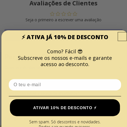
Avaliações de Clientes
Seja o primeiro a escrever uma avaliação
Escrever uma avaliação
⚡️ ATIVA JÁ 10% DE DESCONTO
Como? Fácil 😎
Perguntas Frequentes
Subscreve os nossos e-mails e garante
acesso ao desconto.
Quais os métodos de pagamento disponíveis?
Qual é o preço do envio?
Email
Como posso saber o estado da encomenda?
Quando vou receber a minha encomenda?
ATIVAR 10% DE DESCONTO ⚡️
Consigo acompanhar a entrega?
Sem spam. Só descontos e novidades.
Podes sair quando quiseres.