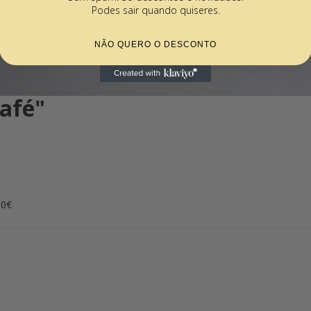
Podes sair quando quiseres.
NÃO QUERO O DESCONTO
afé"
00€