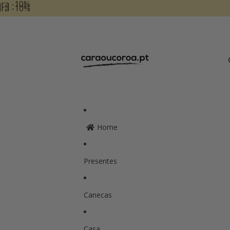
ara -10%
ara -10%
Home
Presentes
Canecas
Casa