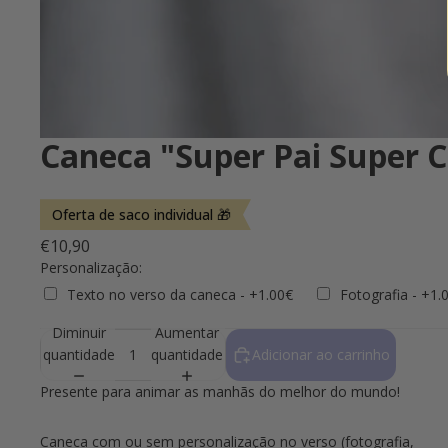
Caneca "Super Pai Super C
Oferta de saco individual 🎁
€10,90
Personalização:
Texto no verso da caneca - +1.00€
Fotografia - +1.
Diminuir
Aumentar
Selection will add
to the price
quantidade
quantidade
Adicionar ao carrinho
Presente para animar as manhãs do melhor do mundo!
Caneca com ou sem personalização no verso (fotografia,