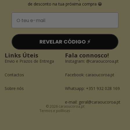
de desconto na tua próxima compra 😁
Email
REVELAR CÓDIGO ⚡️
Links Úteis
Fala connosco!
Envio e Prazos de Entrega
Instagram:
@caraoucoroa.pt
Contactos
Facebook:
caraoucoroa.pt
Política de reembolso
Política de privacidade
Sobre nós
Whatsapp: +351 932 028 169
Termos do serviço
Informações de contacto
e-mail: geral@caraoucoroa.pt
© 2026
caraoucoroa.pt
Termos e políticas