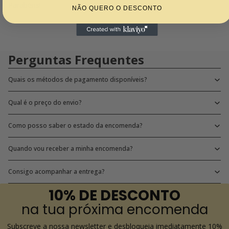
Parabéns!
NÃO QUERO O DESCONTO
Perguntas Frequentes
Quais os métodos de pagamento disponíveis?
Qual é o preço do envio?
Como posso saber o estado da encomenda?
Quando vou receber a minha encomenda?
Consigo acompanhar a entrega?
10% DE DESCONTO
na tua próxima encomenda
Subscreve a nossa newsletter e desbloqueia imediatamente 10%