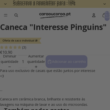
Subscreve a newsletter para -10%
Subscreve a newsletter para -10%
Total d
itens n
carrinh
0
Caneca "Interesse Pinguins"
Oferta de saco individual 🎁
(3)
€10,90
Diminuir
Aumentar
quantidade
quantidade
Adicionar ao carrinho
Para uso exclusivo de casais que estão juntos por interesse
<3
--
Caneca em cerâmica branca, brilhante e resistente às
lavagens na máquina de lavar e ao uso do microondas.