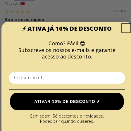
Tabuaço
12/10/2024
Giro e envio rápido
⚡️ ATIVA JÁ 10% DE DESCONTO
É uma página com coisas muitas giras, o envio é rápido. A
pessoa que recebeu adorou o presente.
Como? Fácil 😎
Subscreve os nossos e-mails e garante
Rute M.
acesso ao desconto.
Porto
29/09/2024
A encomenda chegou em perfeito estado e super cuidada.
Email
Muito obrigada
Cristina
ATIVAR 10% DE DESCONTO ⚡️
Aveiro
01/02/2024
Sem spam. Só descontos e novidades.
Optima compra
Podes sair quando quiseres.
Adorei a caneça e o serviço da loja.