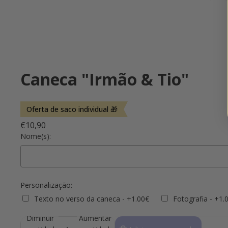
Caneca "Irmão & Tio"
Oferta de saco individual 🎁
€10,90
Nome(s):
Personalização:
Texto no verso da caneca - +1.00€
Fotografia - +1.
Diminuir
Aumentar
Selection will add
to the price