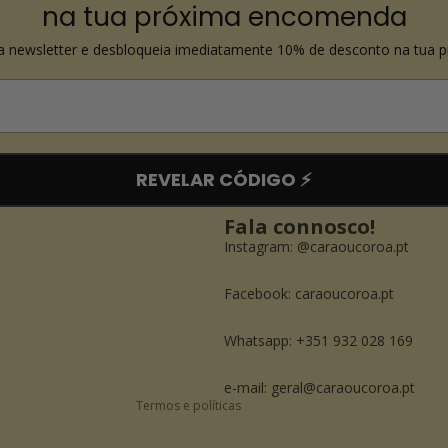
na tua próxima encomenda
a newsletter e desbloqueia imediatamente 10% de desconto na tua 
REVELAR CÓDIGO ⚡️
Fala connosco!
Instagram:
@caraoucoroa.pt
Política de reembolso
Facebook:
caraoucoroa.pt
Política de privacidade
Whatsapp: +351 932 028 169
Termos do serviço
Informações de contacto
e-mail: geral@caraoucoroa.pt
Termos e políticas