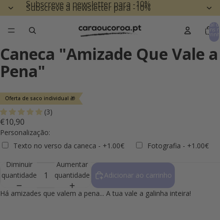
Subscreve a newsletter para -10%
Subscreve a newsletter para -10%
Total d
itens n
carrinh
0
Caneca "Amizade Que Vale a
Pena"
Oferta de saco individual 🎁
(3)
€10,90
Personalização:
Texto no verso da caneca - +1.00€
Fotografia - +1.00€
Diminuir
Aumentar
Selection will add
to the price
quantidade
quantidade
Adicionar ao carrinho
Há amizades que valem a pena... A tua vale a galinha inteira!