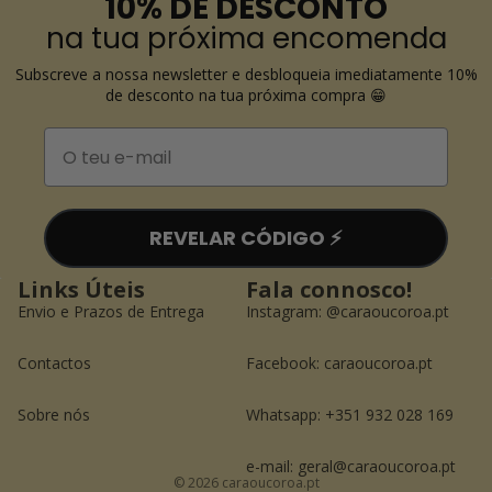
10% DE DESCONTO
na tua próxima encomenda
Subscreve a nossa newsletter e desbloqueia imediatamente 10%
de desconto na tua próxima compra 😁
Email
REVELAR CÓDIGO ⚡️
Links Úteis
Fala connosco!
Envio e Prazos de Entrega
Instagram:
@caraoucoroa.pt
Contactos
Facebook:
caraoucoroa.pt
Política de reembolso
Política de privacidade
Sobre nós
Whatsapp: +351 932 028 169
Termos do serviço
Informações de contacto
e-mail: geral@caraoucoroa.pt
© 2026
caraoucoroa.pt