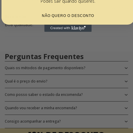
Sao Domingos de Rana
Podes sair quando quiseres.
22/12/2022
Excelente
NÃO QUERO O DESCONTO
Boa qualidade.
Perguntas Frequentes
Quais os métodos de pagamento disponíveis?
Qual é o preço do envio?
Como posso saber o estado da encomenda?
Quando vou receber a minha encomenda?
Consigo acompanhar a entrega?