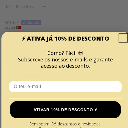
Sort by
Ana R.P.
Lisbon
20/12/2023
⚡️ ATIVA JÁ 10% DE DESCONTO
Incrível
Produtos girissimos, muito bem acondicionados e com todo o
Como? Fácil 😎
detalhe ! Incrível
Subscreve os nossos e-mails e garante
acesso ao desconto.
Neuza D.
Lisbon
Email
11/12/2023
5 estrelas
Fantástico e super atenciosos
ATIVAR 10% DE DESCONTO ⚡️
Sofia M.
Sem spam. Só descontos e novidades.