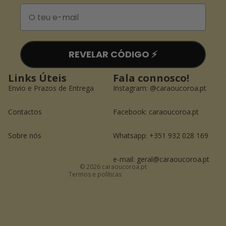
Email
REVELAR CÓDIGO ⚡️
Links Úteis
Fala connosco!
Envio e Prazos de Entrega
Instagram:
@caraoucoroa.pt
Contactos
Facebook:
caraoucoroa.pt
Política de reembolso
Política de privacidade
Sobre nós
Whatsapp: +351 932 028 169
Termos do serviço
Informações de contacto
e-mail: geral@caraoucoroa.pt
© 2026
caraoucoroa.pt
Termos e políticas