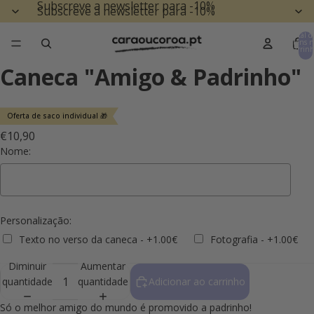
Subscreve a newsletter para -10%
Subscreve a newsletter para -10%
Total d
itens n
carrinh
0
Caneca "Amigo & Padrinho"
Oferta de saco individual 🎁
€10,90
Nome:
Personalização:
Texto no verso da caneca - +1.00€
Fotografia - +1.00€
Diminuir
Aumentar
Selection will add
to the price
quantidade
quantidade
Adicionar ao carrinho
Só o melhor amigo do mundo é promovido a padrinho!