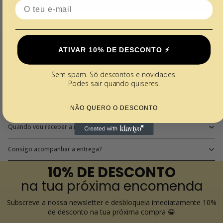
Escrever uma avaliação
Email
Perguntas Frequentes
ATIVAR 10% DE DESCONTO ⚡️
Quais os métodos de pagamento disponíveis?
Sem spam. Só descontos e novidades.
Qual é o preço do envio?
Podes sair quando quiseres.
Como posso saber o estado da encomenda?
NÃO QUERO O DESCONTO
Quando vou receber a minha encomenda?
Consigo acompanhar a entrega?
10% DE DESCONTO
na tua próxima encomenda
Subscreve a nossa newsletter e desbloqueia imediatamente 10%
de desconto na tua próxima compra 😁