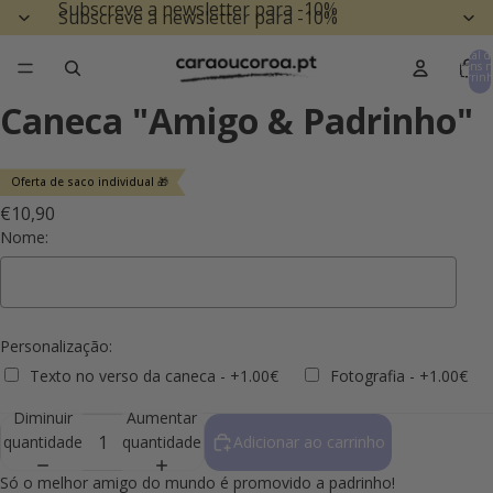
Subscreve a newsletter para -10%
Subscreve a newsletter para -10%
Total d
itens n
carrinh
0
Caneca "Amigo & Padrinho"
Oferta de saco individual 🎁
€10,90
Nome:
Personalização:
Texto no verso da caneca - +1.00€
Fotografia - +1.00€
Diminuir
Aumentar
Selection will add
to the price
quantidade
quantidade
Adicionar ao carrinho
Só o melhor amigo do mundo é promovido a padrinho!