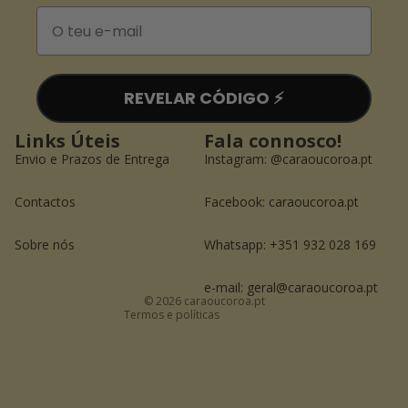
Email
REVELAR CÓDIGO ⚡️
Links Úteis
Fala connosco!
Envio e Prazos de Entrega
Instagram:
@caraoucoroa.pt
Contactos
Facebook:
caraoucoroa.pt
Política de reembolso
Política de privacidade
Sobre nós
Whatsapp: +351 932 028 169
Termos do serviço
Informações de contacto
e-mail: geral@caraoucoroa.pt
© 2026
caraoucoroa.pt
Termos e políticas