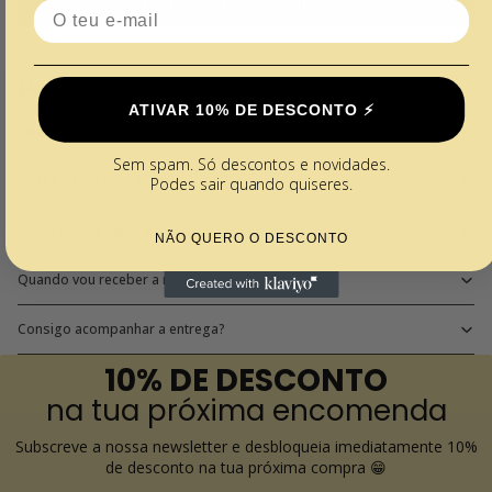
Escrever uma avaliação
Email
Perguntas Frequentes
ATIVAR 10% DE DESCONTO ⚡️
Quais os métodos de pagamento disponíveis?
Sem spam. Só descontos e novidades.
Qual é o preço do envio?
Podes sair quando quiseres.
Como posso saber o estado da encomenda?
NÃO QUERO O DESCONTO
Quando vou receber a minha encomenda?
Consigo acompanhar a entrega?
10% DE DESCONTO
na tua próxima encomenda
Subscreve a nossa newsletter e desbloqueia imediatamente 10%
de desconto na tua próxima compra 😁