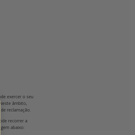
ode exercer o seu
 Neste âmbito,
o de reclamação.
ode recorrer a
tagem abaixo: