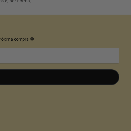
ios é, por norma,
próxima compra 😁