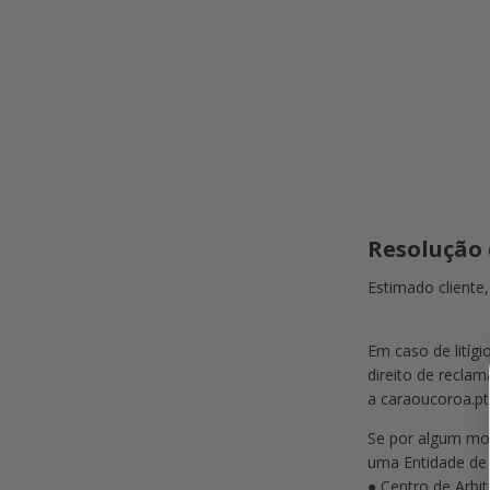
Resolução 
Estimado cliente,
Em caso de litíg
direito de reclam
a caraoucoroa.pt
Se por algum moti
uma Entidade de 
● Centro de Arbi