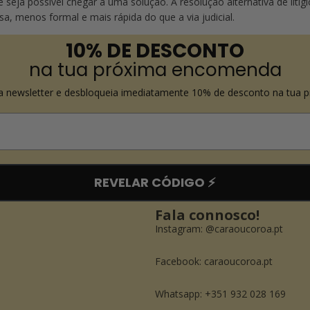
seja possível chegar a uma solução. A resolução alternativa de litíg
a, menos formal e mais rápida do que a via judicial.
10% DE DESCONTO
na tua próxima encomenda
a newsletter e desbloqueia imediatamente 10% de desconto na tua 
REVELAR CÓDIGO ⚡️
Fala connosco!
Instagram:
@caraoucoroa.pt
Política de reembolso
Facebook:
caraoucoroa.pt
Política de privacidade
Whatsapp: +351 932 028 169
Termos do serviço