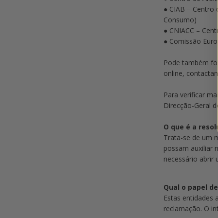
● CIAB – Centro 
Consumo)
● CNIACC – Cent
● Comissão Euro
Pode também form
online, contacta
Para verificar m
Direcção-Geral 
O que é a resol
Trata-se de um m
possam auxiliar 
necessário abrir 
Qual o papel de
Estas entidades 
reclamação. O in