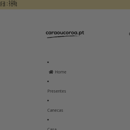
ara -10%
ara -10%
Home
Presentes
Canecas
Casa