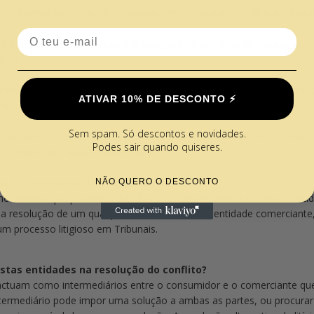
de Informação, Mediação e Arbitragem de Consumo (Tribunal Arbitra
Email
ro Nacional de Informação e Arbitragem de Conflitos de Consumo
peia
alizar as suas queixas e reclamações, relativas a compras efectua
ATIVAR 10% DE DESCONTO ⚡️
ndo-nos através do e-mail geral@caraoucoroa.pt.
Sem spam. Só descontos e novidades.
ais informações sobre estes processos, sugerimos também a consulta
Podes sair quando quiseres.
do Consumidor: www.consumidor.pt.
ução alternativa de litígios de consumo?
NÃO QUERO O DESCONTO
ecanismo que possibilita a todos os consumidores o recurso a entid
na resolução de um qualquer conflito com uma entidade comerciante
um processo litigioso em Tribunais.
stas entidades na resolução do conflito?
actuam como intermediários entre o consumidor e o comerciante que
termediário pode impor uma solução a ambas as partes, ou procurar 