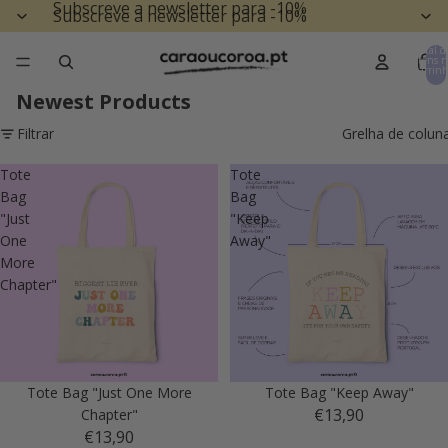
Subscreve a newsletter para -10%
Subscreve a newsletter para -10%
Total d
itens n
carrinh
0
Newest Products
Filtrar
Grelha de colun
Tote
Tote
Bag
Bag
"Just
"Keep
One
Away"
More
Chapter"
Tote Bag "Just One More
Tote Bag "Keep Away"
€13,90
Chapter"
€13,90