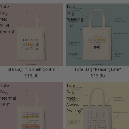
Tote
Tote
Bag
Bag
"No
"Reading
Shelf
Late"
Control"
Tote Bag "No Shelf Control"
Tote Bag "Reading Late"
€13,90
€13,90
Tote
Tote
Bag
Bag
"Normal
"Not
TBR"
Always
Reading"