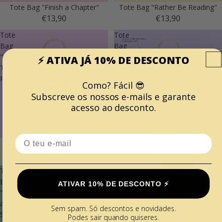
Tote Bag "Finish a Chapter"
Tote Bag "Rather Be Reading"
€13,90
€13,90
Tote
Tote
Bag
Bag
"Born
"Bookish
⚡️ ATIVA JÁ 10% DE DESCONTO
To
Life"
Read"
Como? Fácil 😎
Subscreve os nossos e-mails e garante
acesso ao desconto.
Email
Tote Bag "Born To Read"
Tote Bag "Bookish Life"
€13,90
€13,90
Tote
Caneca
Bag
Significado
ATIVAR 10% DE DESCONTO ⚡️
"Books
de
and
Irmão
Sem spam. Só descontos e novidades.
Stuff"
Podes sair quando quiseres.