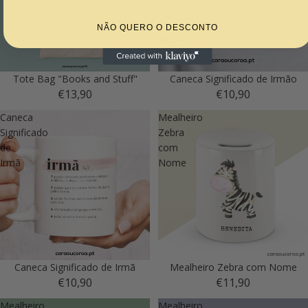
NÃO QUERO O DESCONTO
Tote Bag "Books and Stuff"
Caneca Significado de Irmão
€13,90
€10,90
Caneca
Mealheiro
Significado
Zebra
de
com
Irmã
Nome
Caneca Significado de Irmã
Mealheiro Zebra com Nome
€10,90
€11,90
Mealheiro
Mealheiro