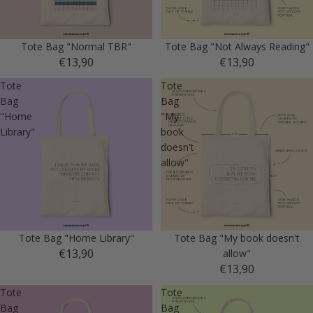
Tote Bag "Normal TBR"
Tote Bag "Not Always Reading"
€13,90
€13,90
Tote
Tote
Bag
Bag
"Home
"My
Library"
book
doesn't
allow"
Tote Bag "Home Library"
Tote Bag "My book doesn't
€13,90
allow"
€13,90
Tote
Tote
Bag
Bag