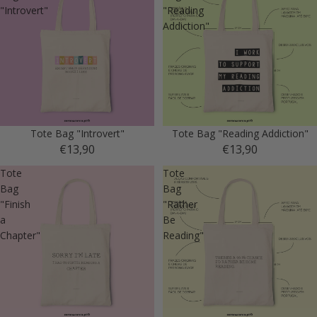
"Introvert"
"Reading
Addiction"
Tote Bag "Introvert"
Tote Bag "Reading Addiction"
€13,90
€13,90
Tote
Tote
Bag
Bag
"Finish
"Rather
a
Be
Chapter"
Reading"