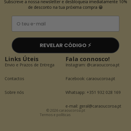
Subscreve a nossa newsletter e desbloqueia imediatamente 10%
de desconto na tua próxima compra 😁
Email
REVELAR CÓDIGO ⚡️
Links Úteis
Fala connosco!
Envio e Prazos de Entrega
Instagram:
@caraoucoroa.pt
Contactos
Facebook:
caraoucoroa.pt
Política de reembolso
Política de privacidade
Sobre nós
Whatsapp: +351 932 028 169
Termos do serviço
Informações de contacto
e-mail: geral@caraoucoroa.pt
© 2026
caraoucoroa.pt
Termos e políticas